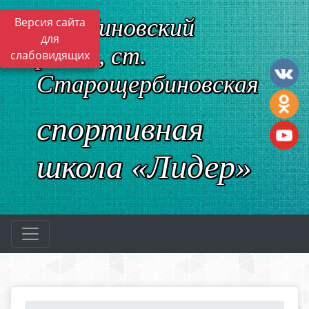
Щербиновский
Версия сайта
для
район, ст.
слабовидящих
Старощербиновская
спортивная
школа «Лидер»