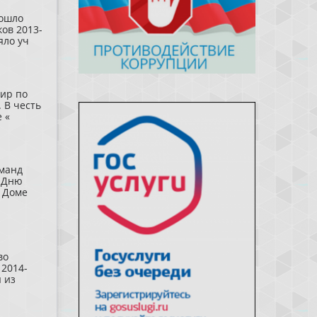
рошло
ов 2013-
яло уч
нир по
 В честь
 «
оманд
 Дню
 Доме
во
 2014-
 из