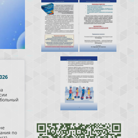
026
ла
сии
дбольный
не
ания по
ст)