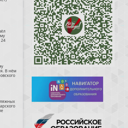
шёл
ому
 24
му
я. В нём
овского
 пляжных
арского
ле