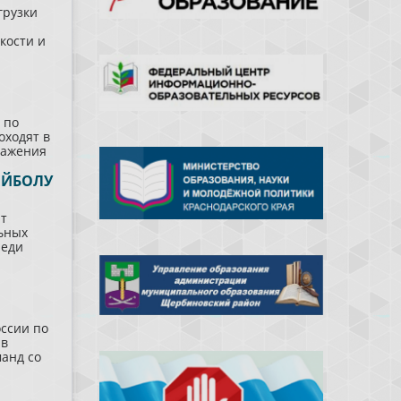
грузки
кости и
 по
оходят в
важения
ЕЙБОЛУ
ят
ьных
реди
оссии по
 в
анд со