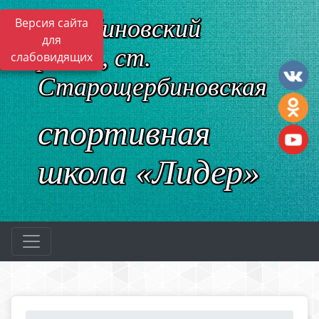
Щербиновский
Версия сайта
для
район, ст.
слабовидящих
Старощербиновская
спортивная
школа «Лидер»