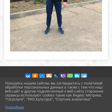
Пользуясь нашим сайтом, вы соглашаетесь с политикой
обработки персональных данных а также с тем что наш
веб-сайт и другие подключенные к веб-сайту сторонние
2026 г. sport-schkola.uo-moshr.ru
сервисы используют cookies такие как Яндекс Метрика,
Вход
"Госуслуги", "PRO.Культура", "Спутник аналитика".
Карта сайта
^
Политика обработки персональных данных
Подробнее