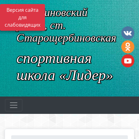
Щербиновский
Версия сайта
для
район, ст.
слабовидящих
Старощербиновская
спортивная
школа «Лидер»