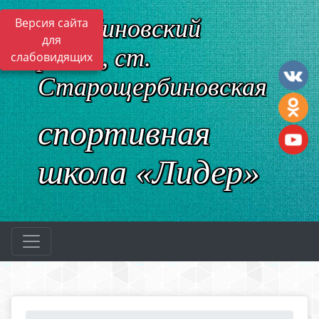
Щербиновский
Версия сайта
для
район, ст.
слабовидящих
Старощербиновская
спортивная
школа «Лидер»